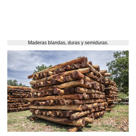
Saltar
al
contenido
Maderas blandas, duras y semiduras.